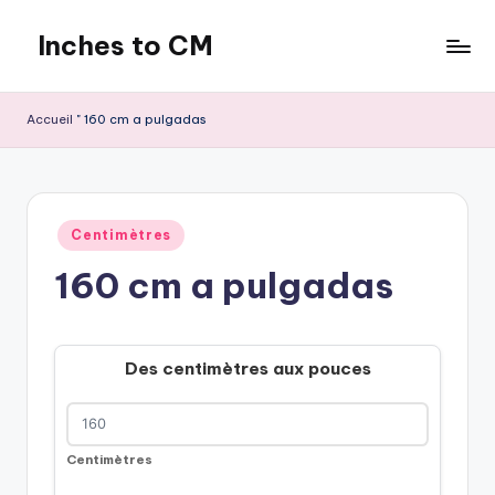
Inches to CM
Skip
to
content
Accueil
"
160 cm a pulgadas
Publié
Centimètres
dans
160 cm a pulgadas
Des centimètres aux pouces
Centimètres