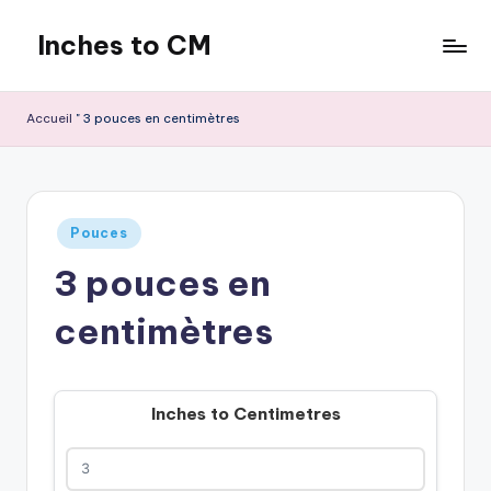
Inches to CM
Skip
to
content
Accueil
"
3 pouces en centimètres
Publié
Pouces
dans
3 pouces en
centimètres
Inches to Centimetres