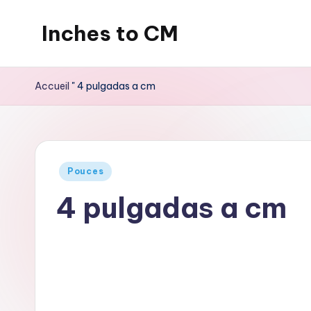
Inches to CM
Skip
to
content
Accueil
"
4 pulgadas a cm
Publié
Pouces
dans
4 pulgadas a cm