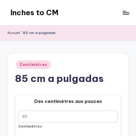
Inches to CM
Skip
to
content
Accueil
"
85 cm a pulgadas
Publié
Centimètres
dans
85 cm a pulgadas
Des centimètres aux pouces
Centimètres