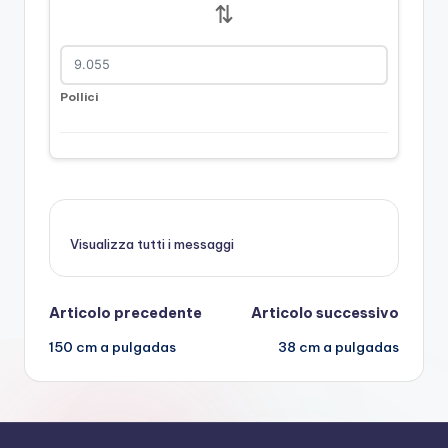
⇅
Pollici
Visualizza tutti i messaggi
Navigazione
Articolo precedente
Articolo successivo
150 cm a pulgadas
38 cm a pulgadas
posticipata