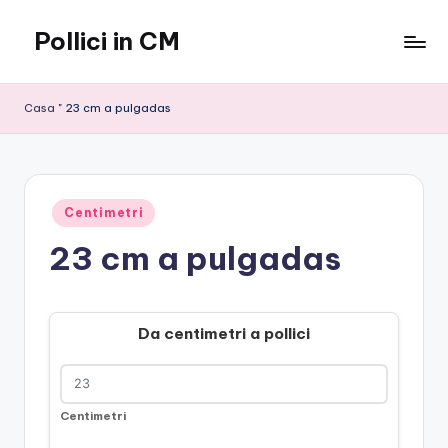
Pollici in CM
Vai
al
contenuto
Casa
"
23 cm a pulgadas
Pubblicato
Centimetri
in
23 cm a pulgadas
Da centimetri a pollici
Centimetri