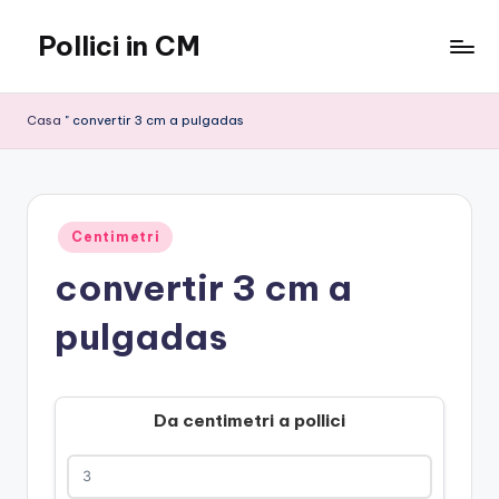
Pollici in CM
Vai
al
contenuto
Casa
"
convertir 3 cm a pulgadas
Pubblicato
Centimetri
in
convertir 3 cm a
pulgadas
Da centimetri a pollici