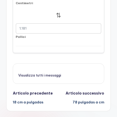
Centimetri
⇅
Pollici
Visualizza tutti i messaggi
Navigazione
Articolo precedente
Articolo successivo
18 cm a pulgadas
78 pulgadas a cm
posticipata