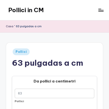
Pollici in CM
Vai
al
contenuto
Casa
"
63 pulgadas a cm
Pubblicato
Pollici
in
63 pulgadas a cm
Da pollici a centimetri
Pollici