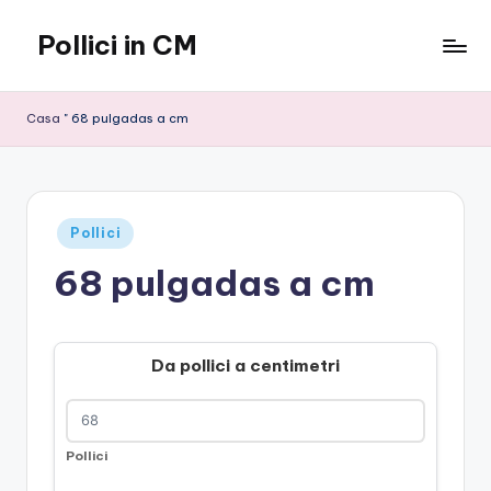
Pollici in CM
Vai
al
contenuto
Casa
"
68 pulgadas a cm
Pubblicato
Pollici
in
68 pulgadas a cm
Da pollici a centimetri
Pollici