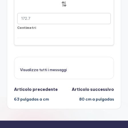
⇅
Centimetri
Visualizza tutti i messaggi
Navigazione
Articolo precedente
Articolo successivo
63 pulgadas a cm
80 cm a pulgadas
posticipata